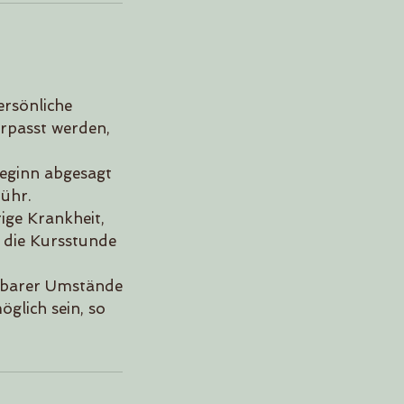
ersönliche
erpasst werden,
eginn abgesagt
bühr.
ge Krankheit,
d die Kursstunde
ehbarer Umstände
öglich sein, so