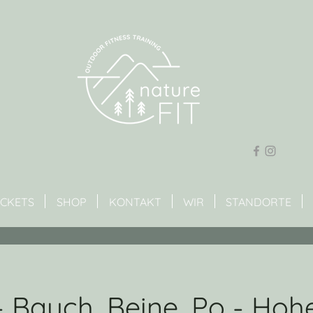
ICKETS
SHOP
KONTAKT
WIR
STANDORTE
 Bauch, Beine, Po - Hoh