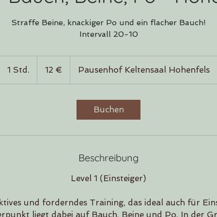
Straffe Beine, knackiger Po und ein flacher Bauch!
Intervall 20-10
12
Euro
1 Std.
1
12 €
Pausenhof Keltensaal Hohenfels
S
t
d
Buchen
Beschreibung
Level 1 (Einsteiger)
tives und forderndes Training, das ideal auch für Ein
erpunkt liegt dabei auf Bauch, Beine und Po. In der 